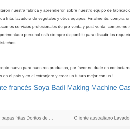
isitaron nuestra fábrica y aprendieron sobre nuestro equipo de fabrica
ida frita, lavadora de vegetales y otros equipos. Finalmente, comprar
frecemos servicios profesionales de pre-venta y post-venta, comprometi
experimentado personal está siempre disponible para discutir los requer
isfechos.
ncepto nuevo para nuestros productos, por favor no dude en contacta
s en el país y en el extranjero y crear un futuro mejor con us
！
ente francés Soya Badi Making Machine C
Estudio de caso de la máquina de hacer papas fritas Doritos de Nigeria