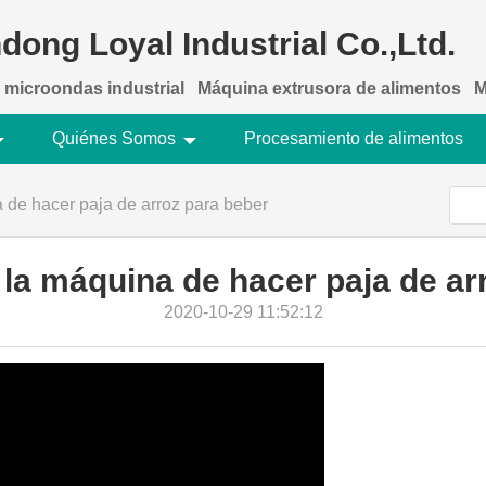
dong Loyal Industrial Co.,Ltd.
 microondas industrial
Máquina extrusora de alimentos
M
Quiénes Somos
Procesamiento de alimentos
 de hacer paja de arroz para beber
 la máquina de hacer paja de ar
2020-10-29 11:52:12