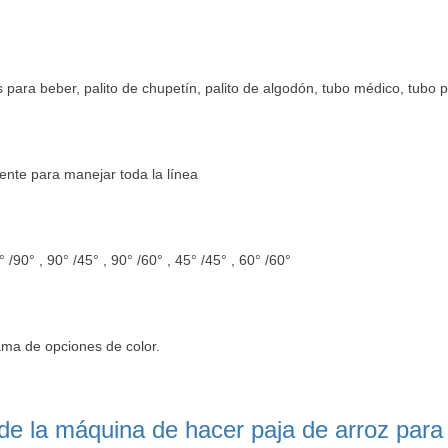
s para beber, palito de chupetín, palito de algodón, tubo médico, tubo p
iente para manejar toda la línea
/90° , 90° /45° , 90° /60° , 45° /45° , 60° /60°
ama de opciones de color.
 de la máquina de hacer paja de arroz par