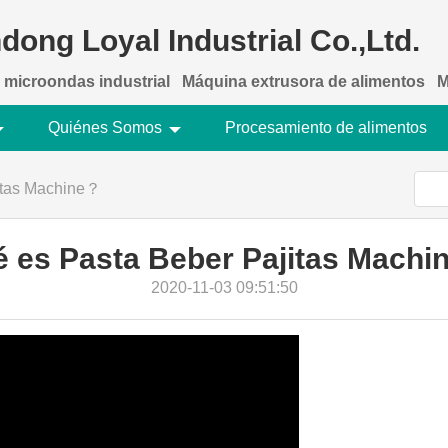
dong Loyal Industrial Co.,Ltd.
 microondas industrial
Máquina extrusora de alimentos
M
Quiénes Somos
Procesamiento de alimentos
itas Machine？
 es Pasta Beber Pajitas Mach
2020-11-03 09:51:50