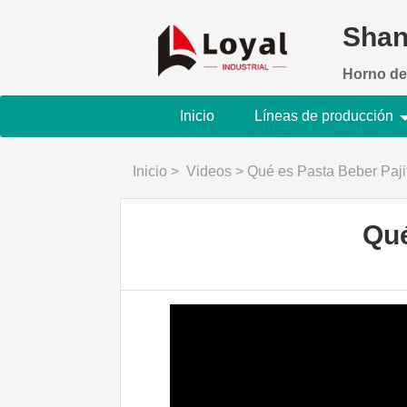
Shan
Horno de
Inicio
Líneas de producción
Inicio
>
Videos
>
Qué es Pasta Beber Paj
Qué