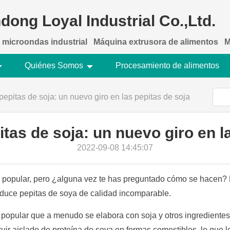
dong Loyal Industrial Co.,Ltd.
 microondas industrial
Máquina extrusora de alimentos
M
Quiénes Somos
Procesamiento de alimentos
pepitas de soja: un nuevo giro en las pepitas de soja
tas de soja: un nuevo giro en l
2022-09-08 14:45:07
io popular, pero ¿alguna vez te has preguntado cómo se hacen?
oduce pepitas de soya de calidad incomparable.
 popular que a menudo se elabora con soja y otros ingredientes
ir aislado de proteína de soya en formas comestibles, lo que lo